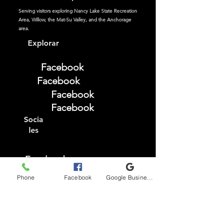
Serving visitors exploring Nancy Lake State Recreation
Area, Willow, the Mat-Su Valley, and the Anchorage
area.
Explorar
Facebook
Facebook
Facebook
Facebook
Socia
les
Facebook
Instagram
Phone
Facebook
Google Business Profile
TikTok
YouTube