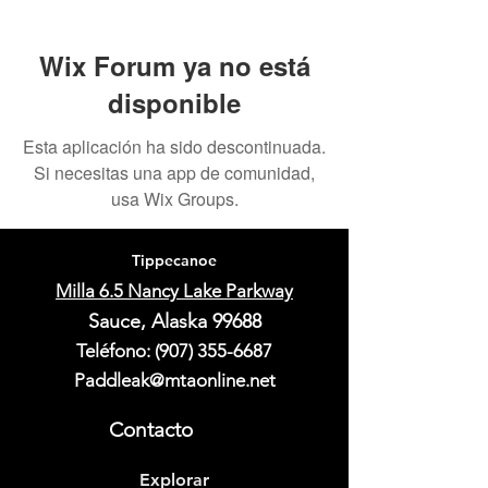
Wix Forum ya no está
disponible
Esta aplicación ha sido descontinuada.
Si necesitas una app de comunidad,
usa Wix Groups.
Tippecanoe
Milla 6.5 Nancy Lake Parkway
Sauce, Alaska 99688
Teléfono:
(907) 355-6687
Paddleak@mtaonline.net
Contacto
Explorar