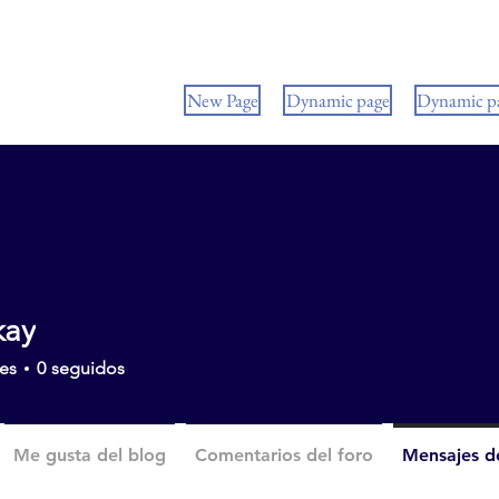
New Page
Dynamic page
Dynamic p
kay
es
0
seguidos
Me gusta del blog
Comentarios del foro
Mensajes de