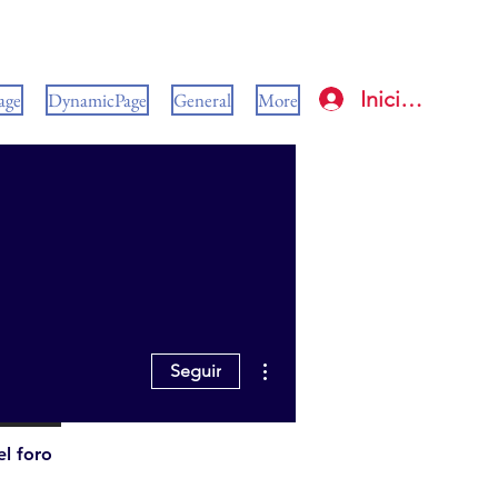
Iniciar sesión
age
DynamicPage
General
More
Más acciones
Seguir
l foro