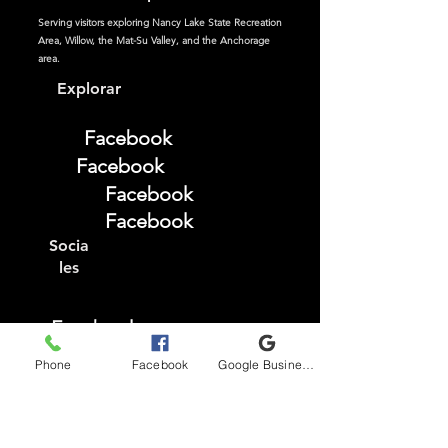
Serving visitors exploring Nancy Lake State Recreation
Area, Willow, the Mat-Su Valley, and the Anchorage
area.
Explorar
Facebook
Facebook
Facebook
Facebook
Socia
les
Facebook
Instagram
Phone
Facebook
Google Business Profile
TikTok
YouTube