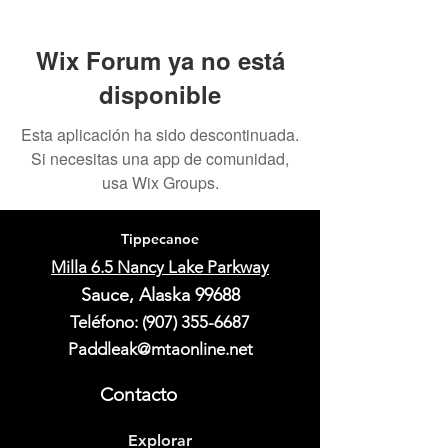
Wix Forum ya no está
disponible
Esta aplicación ha sido descontinuada.
Si necesitas una app de comunidad,
usa Wix Groups.
Tippecanoe
Milla 6.5 Nancy Lake Parkway
Sauce, Alaska 99688
Teléfono:
(907) 355-6687
Paddleak@mtaonline.net
Contacto
Explorar