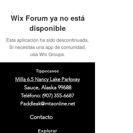
Wix Forum ya no está
disponible
Esta aplicación ha sido descontinuada.
Si necesitas una app de comunidad,
usa Wix Groups.
Tippecanoe
Milla 6.5 Nancy Lake Parkway
Sauce, Alaska 99688
Teléfono:
(907) 355-6687
Paddleak@mtaonline.net
Contacto
Explorar