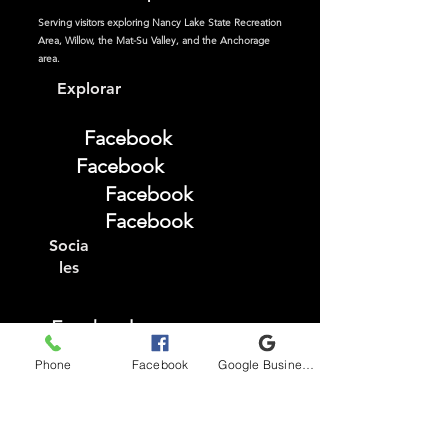
Serving visitors exploring Nancy Lake State Recreation
Area, Willow, the Mat-Su Valley, and the Anchorage
area.
Explorar
Facebook
Facebook
Facebook
Facebook
Socia
les
Facebook
Instagram
Phone
Facebook
Google Business Profile
TikTok
YouTube