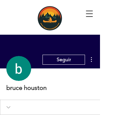
Más acciones
Seguir
bruce houston