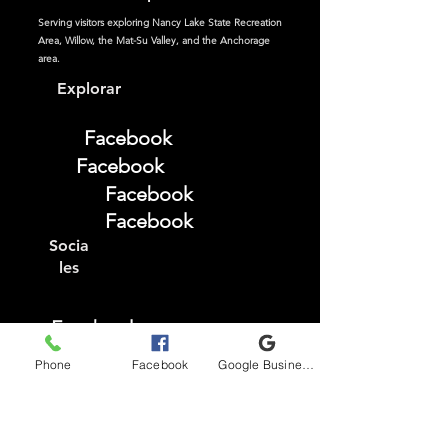
Serving visitors exploring Nancy Lake State Recreation
Area, Willow, the Mat-Su Valley, and the Anchorage
area.
Explorar
Facebook
Facebook
Facebook
Facebook
Socia
les
Facebook
Instagram
Phone
Facebook
Google Business Profile
TikTok
YouTube