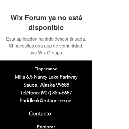
Wix Forum ya no está
disponible
Esta aplicación ha sido descontinuada.
Si necesitas una app de comunidad,
usa Wix Groups.
Tippecanoe
Milla 6.5 Nancy Lake Parkway
Sauce, Alaska 99688
Teléfono:
(907) 355-6687
Paddleak@mtaonline.net
Contacto
Explorar