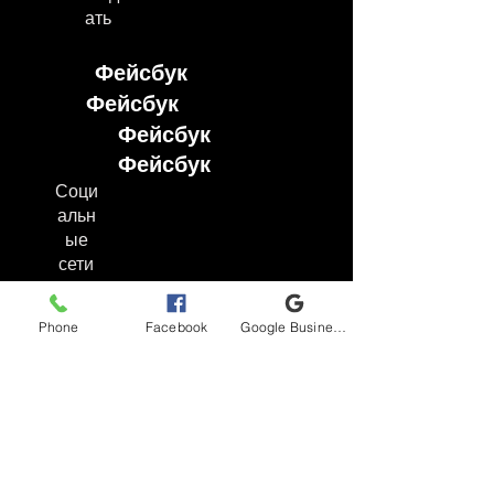
ать
Фейсбук
Фейсбук
Фейсбук
Фейсбук
Соци
альн
ые
сети
Фейсбук
Phone
Facebook
Google Business Profile
Инстаграм
TikTok
YouTube
Часто задаваемые вопросы