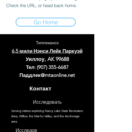
Check the URL, or head back home.
Go Home
Типпеканоэ
6,5 мили Нэнси Лейк Паркуэй
Уиллоу, AK 99688
Тел:
(907) 355-6687
Паддлек@mtaonline.net
Контакт
Исследовать
Serving visitors exploring Nancy Lake State Recreation
Area, Willow, the Mat-Su Valley, and the Anchorage
area.
Исследов