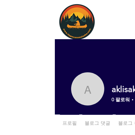
aklisa
aklisakay
0
팔로워
프로필
블로그 댓글
블로그