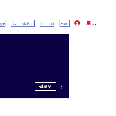
로그인
age
DynamicPage
General
More
더보기
팔로우