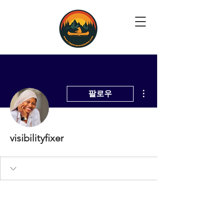
더보기
팔로우
visibilityfixer