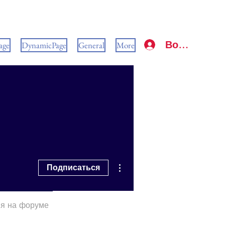
Войти
age
DynamicPage
General
More
Другие действия
Подписаться
я на форуме