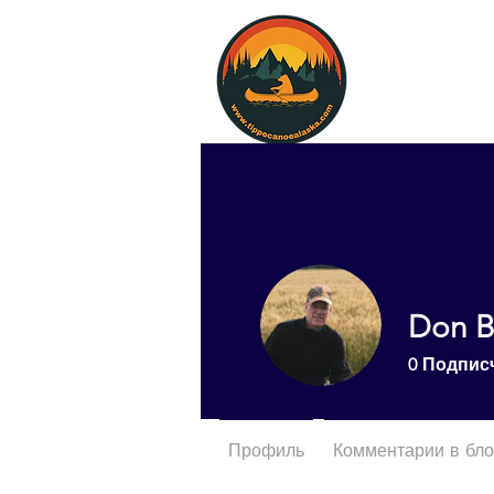
Don B
0
Подпис
Профиль
Комментарии в бло