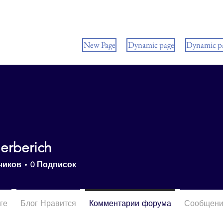
New Page
Dynamic page
Dynamic p
erberich
чиков
0
Подписок
ге
Блог Нравится
Комментарии форума
Сообщени