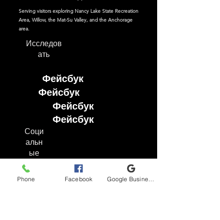
Serving visitors exploring Nancy Lake State Recreation
Area, Willow, the Mat-Su Valley, and the Anchorage
area.
Исследов
ать
Фейсбук
Фейсбук
Фейсбук
Фейсбук
Соци
альн
ые
сети
Phone
Facebook
Google Business Profile
Фейсбук
Инстаграм