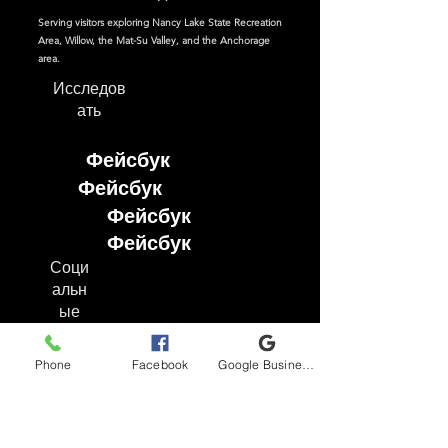
Serving visitors exploring Nancy Lake State Recreation
Area, Willow, the Mat-Su Valley, and the Anchorage
area.
Исследов
ать
Фейсбук
Фейсбук
Фейсбук
Фейсбук
Соци
альн
ые
сети
Phone
Facebook
Google Business Profile
Фейсбук
Инстаграм