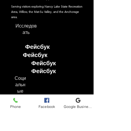
Serving visitors exploring Nancy Lake State Recreation
Area, Willow, the Mat-Su Valley, and the Anchorage
area.
Исследов
ать
Фейсбук
Фейсбук
Фейсбук
Фейсбук
Соци
альн
ые
сети
Phone
Facebook
Google Business Profile
Фейсбук
Инстаграм