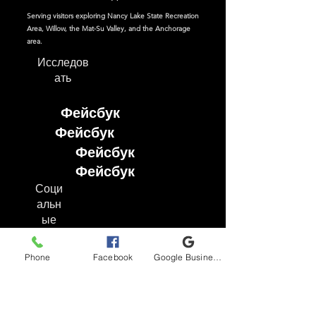
Serving visitors exploring Nancy Lake State Recreation
Area, Willow, the Mat-Su Valley, and the Anchorage
area.
Исследов
ать
Фейсбук
Фейсбук
Фейсбук
Фейсбук
Соци
альн
ые
сети
Phone
Facebook
Google Business Profile
Фейсбук
Инстаграм