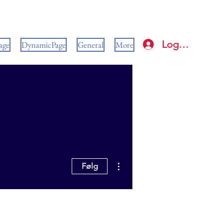
Log ind
age
DynamicPage
General
More
Flere handlinger
Følg