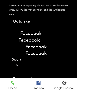
Serving visitors exploring Nancy Lake State Recreation
Area, Willow, the Mat-Su Valley, and the Anchorage
area.
Udforske
Facebook
Facebook
Facebook
Facebook
Socia
ls
Facebook
Instagram
Phone
Facebook
Google Business Profile
TikTok
YouTube